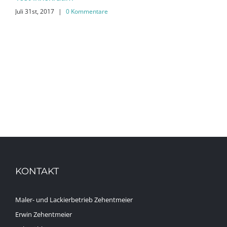
Juli 31st, 2017
|
0 Kommentare
Feb
KONTAKT
Maler- und Lackierbetrieb Zehentmeier
Erwin Zehentmeier